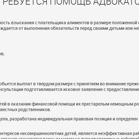
 ТРЕБУЕТСЯ ПОМОЩЬ АДВОКАТ
ность взыскания с плательщика алиментов в размере положенной 
ождается от выполнения обязательств перед своими детьми или 
ов;
ьется выплат в твердом размере с принятием во внимание прежн
нсультации подготавливается исковое заявление с предоставлени
тей в оказании финансовой помощи их престарелым немощным род
вестных родственников.
дела, разработана индивидуальная правовая позиция и определен
интересов несовершеннолетних детей, является неэффективная ра
 органов становится важным шагом на пути правомерных действий