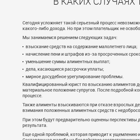
В КАКИХ СЛУЧАЯХ
Сегодня усложняет такой серьезный процесс невозмож
какого-либо дохода. Но при этом плательщик не освоб
Мы занимаемся решением следующих задач:
взыскание средств на содержание малолетнего лица;
начисление пени и штрафов из-за просроченных срок
уменьшение суммы алиментных выплат;
дела, касающиеся рассрочки уплаты;
мирное досудебное урегулирование проблемы.
Квалифицированный юрист по взысканию алиментов доб
материальное положение супругов. После подробной ко
процессе.
Также алименты взыскиваются при отказе взрослых де
взимания положенных алиментных средств с недобросо
При этом будут предварительно оценены перспективы 
результата.
Еще одной проблемой, которая приводит к ущемлению 
Составленная жалоба на бездействие соответствующих