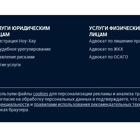
ЛУГИ ЮРИДИЧЕСКИМ
УСЛУГИ ФИЗИЧЕСК
ЦАМ
ЛИЦАМ
истрация Ноу-Хау
Адвокат по лишению пр
удебное урегулирование
Адвокат по ЖКХ
авление рисками
Адвокат по ОСАГО
гие услуги
ользуем файлы
cookies
для персонализации рекламы и анализа тр
огласие на обработку персональных данных и подтверждаете, что
енциальности
и
правилами использования рекомендательных тех
ках браузера.
ламы мы используем
cookie-файлы
. Продолжая пользовать
анение cookies в настройках браузера.