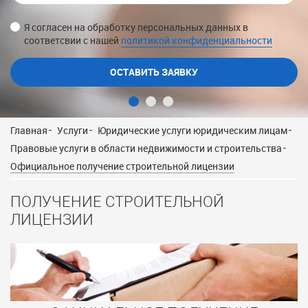
Я согласен на обработку персональных данных в
Я согласен на обработку персональных данных в
Я согласен на обработку персональных данных в
соответсвии с нашей
соответсвии с нашей
соответсвии с нашей
политикой конфиденциальности
политикой конфиденциальности
политикой конфиденциальности
Главная
Услуги
Юридические услуги юридическим лицам
Правовые услуги в области недвижимости и строительства
Официальное получение строительной лицензии
ПОЛУЧЕНИЕ СТРОИТЕЛЬНОЙ
ЛИЦЕНЗИИ