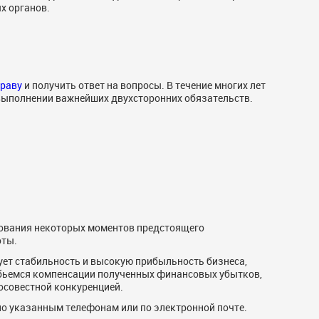
х органов.
праву
и получить ответ на вопросы. В течение многих лет
выполнении важнейших двухсторонних обязательств.
ования некоторых моментов предстоящего
оты.
т стабильность и высокую прибыльность бизнеса,
бьемся компенсации полученных финансовых убытков,
осовестной конкуренцией.
по указанным телефонам или по электронной почте.