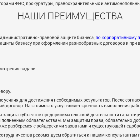
торами ФНС, прокуратуры, правоохранительных и антимонопольны
НАШИ ПРЕИМУЩЕСТВА
 административно-правовой защите бизнеса,
по корпоративному 
защиты бизнесу при оформлении разнообразных договоров и при 
мотрения задачи.
вору.
 усилия для достижения необходимых результатов. После соглас
й договор. На стоимость услуг влияет срочность выполнения раб
защита субъектов предпринимательской деятельности гарантируе
выполненным обязательствам. Мы защитим права, обязательно до
акже разберемся с рейдерскими захватами и существующей недобр
сотрудничества рекомендуем обратиться к нашим консультантам 