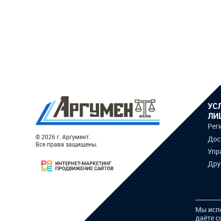
УС
ЛИ
Рег
© 2026 г. Аргумент.
Дос
Все права защищены.
Упр
Дру
Мы исп
даёте с