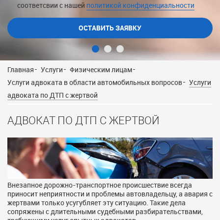
соответсвии с нашей
соответсвии с нашей
соответсвии с нашей
политикой конфиденциальности
политикой конфиденциальности
политикой конфиденциальности
Главная
Услуги
Физическим лицам
Услуги адвоката в области автомобильных вопросов
Услуги
адвоката по ДТП с жертвой
АДВОКАТ ПО ДТП С ЖЕРТВОЙ
Внезапное дорожно-транспортное происшествие всегда
приносит неприятности и проблемы автовладельцу, а авария с
жертвами только усугубляет эту ситуацию. Такие дела
сопряжены с длительными судебными разбирательствами,